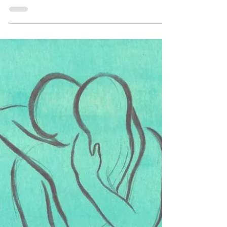
Das Herz-Gespräch stärkt Eure Liebe: 60
Minuten, um zuzuhören, verstanden zu werden
und wieder echte Nähe in Eure Beziehung zu
bringen. Doch sie fühlt sich leer an – mechanisch,
vielleicht kennst Du das auch: Ihr berührt Euch,
aber die Berührung erreicht Euch nicht mehr
wirklich, es fehlt an Wärme und Präsenz.