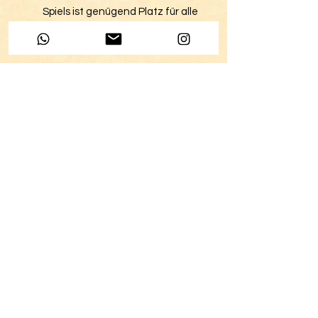
Spiels ist genügend Platz für alle
Karten.
Erweiterung
Diese Erweiterung ist nur zusammen
mit dem
Touch Ma(ha)l Basic
Spiel
spielbar. Wenn Du noch kein Basic
Spiel hast, empfehlen wir Dir das
Bundle.
Sexualberatung
Kohlenberg 5
4051 Basel
+41 79 194 49 45
info@praxis-vera-plattner.com
NEWSLETTER
PRESSEBEREICH