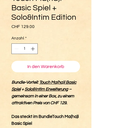
Basic Spiel +
Solo&Intim Edition
Preis
CHF 129.00
Anzahl
*
In den Warenkorb
Bundle-Vorteil:
Touch Ma(ha)l Basic
Spiel
+
Solo&Intim Erweiterung
–
gemeinsam in einer Box, zu einem
attraktiven Preis von CHF 129.
Das steckt im BundleTouch Ma(ha)l
Basic Spiel