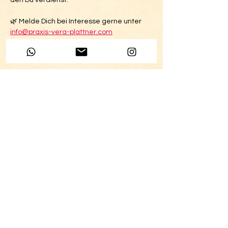
den Du verdienst. 
🌿 Melde Dich bei Interesse gerne unter 
info@praxis-vera-plattner.com
Energieausgleich für Organisation und 
Raum: CHF 15.-
Sexualberatung
Kohlenberg 5
4051 Basel
+41 79 194 49 45
info@praxis-vera-plattner.com
NEWSLETTER