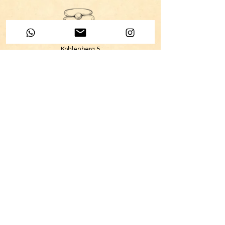
Sexualberatung
Kohlenberg 5
4051 Basel
+41 79 194 49 45
info@praxis-vera-plattner.com
NEWSLETTER
PRESSEBEREICH
PARTNERPROGRAMM
© 2026 Praxis Vera Plattner | Alle Rechte vorbehalten |
Webdesign by
DESANDRO.CH
Impressum
|
AGB
|
Datenschutz
| Rückgabebedingungen
ILLUSTRATIONS BY MINT & MOCCA
www.mintmoccadesign.com